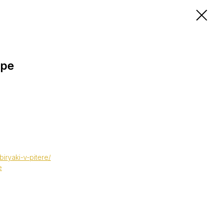
ере
ibiryaki-v-pitere/
e