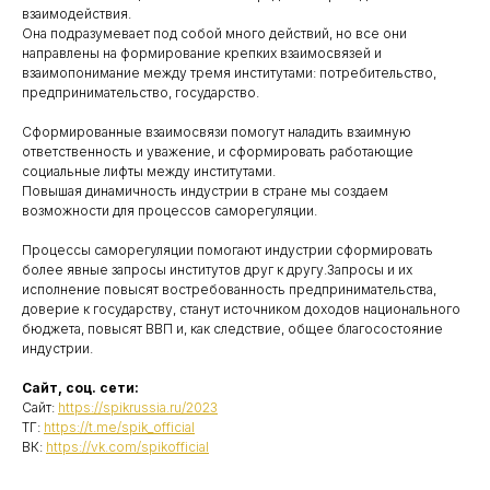
взаимодействия.
Она подразумевает под собой много действий, но все они
направлены на формирование крепких взаимосвязей и
взаимопонимание между тремя институтами: потребительство,
предпринимательство, государство.
Сформированные взаимосвязи помогут наладить взаимную
ответственность и уважение, и сформировать работающие
социальные лифты между институтами.
Повышая динамичность индустрии в стране мы создаем
возможности для процессов саморегуляции.
Процессы саморегуляции помогают индустрии сформировать
более явные запросы институтов друг к другу.Запросы и их
исполнение повысят востребованность предпринимательства,
доверие к государству, станут источником доходов национального
бюджета, повысят ВВП и, как следствие, общее благосостояние
индустрии.
Сайт, соц. сети:
Сайт:
https://spikrussia.ru/2023
ТГ:
https://t.me/spik_official
ВК:
https://vk.com/spikofficial